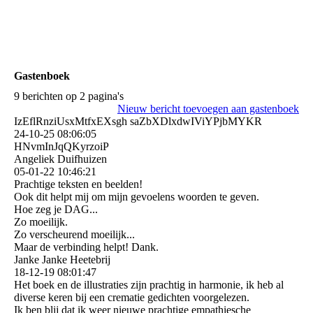
Gastenboek
9 berichten op 2 pagina's
Nieuw bericht toevoegen aan gastenboek
IzEflRnziUsxMtfxEXsgh saZbXDlxdwIViYPjbMYKR
24-10-25
08:06:05
HNvmInJqQKyrzoiP
Angeliek Duifhuizen
05-01-22
10:46:21
Prachtige teksten en beelden!
Ook dit helpt mij om mijn gevoelens woorden te geven.
Hoe zeg je DAG...
Zo moeilijk.
Zo verscheurend moeilijk...
Maar de verbinding helpt! Dank.
Janke Janke Heetebrij
18-12-19
08:01:47
Het boek en de illustraties zijn prachtig in harmonie, ik heb al
diverse keren bij een crematie gedichten voorgelezen.
Ik ben blij dat ik weer nieuwe prachtige empathiesche