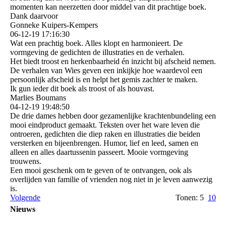
momenten kan neerzetten door middel van dit prachtige boek.
Dank daarvoor
Gonneke Kuipers-Kempers
06-12-19
17:16:30
Wat een prachtig boek. Alles klopt en harmonieert. De
vormgeving de gedichten de illustraties en de verhalen.
Het biedt troost en herkenbaarheid én inzicht bij afscheid nemen.
De verhalen van Wies geven een inkijkje hoe waardevol een
persoonlijk afscheid is en helpt het gemis zachter te maken.
Ik gun ieder dit boek als troost of als houvast.
Marlies Boumans
04-12-19
19:48:50
De drie dames hebben door gezamenlijke krachtenbundeling een
mooi eindproduct gemaakt. Teksten over het ware leven die
ontroeren, gedichten die diep raken en illustraties die beiden
versterken en bijeenbrengen. Humor, lief en leed, samen en
alleen en alles daartussenin passeert. Mooie vormgeving
trouwens.
Een mooi geschenk om te geven of te ontvangen, ook als
overlijden van familie of vrienden nog niet in je leven aanwezig
is.
Volgende
Tonen: 5
10
Nieuws