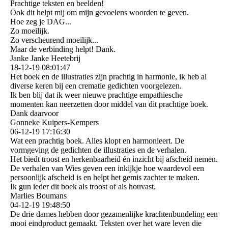
Prachtige teksten en beelden!
Ook dit helpt mij om mijn gevoelens woorden te geven.
Hoe zeg je DAG...
Zo moeilijk.
Zo verscheurend moeilijk...
Maar de verbinding helpt! Dank.
Janke Janke Heetebrij
18-12-19
08:01:47
Het boek en de illustraties zijn prachtig in harmonie, ik heb al
diverse keren bij een crematie gedichten voorgelezen.
Ik ben blij dat ik weer nieuwe prachtige empathiesche
momenten kan neerzetten door middel van dit prachtige boek.
Dank daarvoor
Gonneke Kuipers-Kempers
06-12-19
17:16:30
Wat een prachtig boek. Alles klopt en harmonieert. De
vormgeving de gedichten de illustraties en de verhalen.
Het biedt troost en herkenbaarheid én inzicht bij afscheid nemen.
De verhalen van Wies geven een inkijkje hoe waardevol een
persoonlijk afscheid is en helpt het gemis zachter te maken.
Ik gun ieder dit boek als troost of als houvast.
Marlies Boumans
04-12-19
19:48:50
De drie dames hebben door gezamenlijke krachtenbundeling een
mooi eindproduct gemaakt. Teksten over het ware leven die