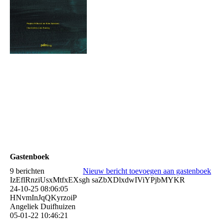
Gastenboek
9 berichten
Nieuw bericht toevoegen aan gastenboek
IzEflRnziUsxMtfxEXsgh saZbXDlxdwIViYPjbMYKR
24-10-25
08:06:05
HNvmInJqQKyrzoiP
Angeliek Duifhuizen
05-01-22
10:46:21