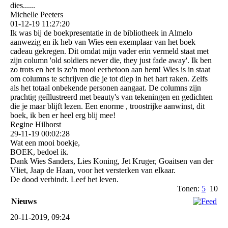
dies......
Michelle Peeters
01-12-19
11:27:20
Ik was bij de boekpresentatie in de bibliotheek in Almelo
aanwezig en ik heb van Wies een exemplaar van het boek
cadeau gekregen. Dit omdat mijn vader erin vermeld staat met
zijn column 'old soldiers never die, they just fade away'. Ik ben
zo trots en het is zo'n mooi eerbetoon aan hem! Wies is in staat
om columns te schrijven die je tot diep in het hart raken. Zelfs
als het totaal onbekende personen aangaat. De columns zijn
prachtig geïllustreerd met beauty's van tekeningen en gedichten
die je maar blijft lezen. Een enorme , troostrijke aanwinst, dit
boek, ik ben er heel erg blij mee!
Regine Hilhorst
29-11-19
00:02:28
Wat een mooi boekje,
BOEK, bedoel ik.
Dank Wies Sanders, Lies Koning, Jet Kruger, Goaitsen van der
Vliet, Jaap de Haan, voor het versterken van elkaar.
De dood verbindt. Leef het leven.
Tonen:
5
10
Nieuws
20-11-2019, 09:24